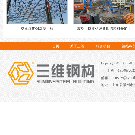
柴里煤矿钢网架工程
混凝土搅拌站设备钢结构料仓加工
首页
|
关于三维
|
服务项目
|
钢结构
Copyright © 2005-2
手机：18506320
邮箱：sunway@svbuild
地址：山东省滕州市北