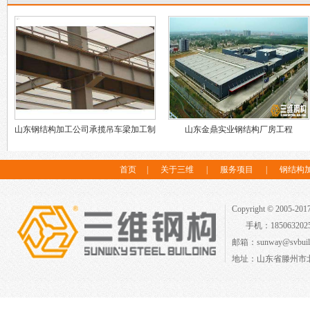
山东钢结构加工公司承揽吊车梁加工制
山东金鼎实业钢结构厂房工程
作
首页
|
关于三维
|
服务项目
|
钢结构
Copyright © 2005-2
手机：18506320
邮箱：sunway@svbuild
地址：山东省滕州市北