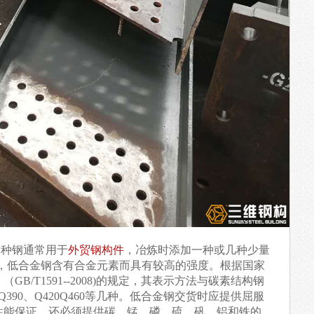
种钢通常用于
外贸钢构件
，冶炼时添加一种或几种少量
%，低合金钢含有合金元素而具有较高的强度。根据国家
B/T1591--2008)的规定，其表示方法与碳素结构钢
Q390、Q420Q460等几种。低合金钢交货时应提供屈服
性能保证，还必须提供碳、锰、磷、硫、矾、铝和铁的