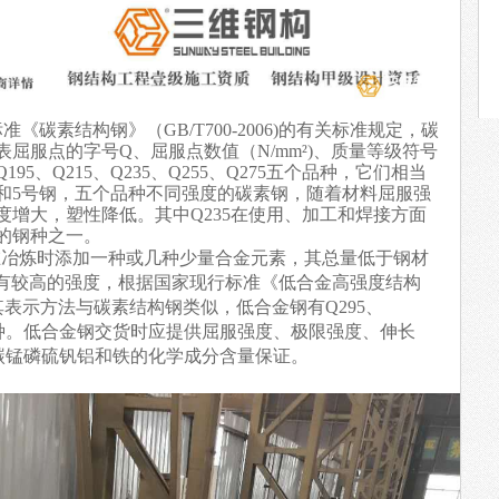
碳素结构钢》（GB/T700-2006)的有关标准规定，碳
屈服点的字号Q、屈服点数值（N/mm²)、质量等级符号
5、Q215、Q235、Q255、Q275五个品种，它们相当
号和5号钢，五个品种不同强度的碳素钢，随着材料屈服强
度增大，塑性降低。其中Q235在使用、加工和焊接方面
的钢种之一。
炼时添加一种或几种少量合金元素，其总量低于钢材
具有较高的强度，根据国家现行标准《低合金高强度结构
规定，其表示方法与碳素结构钢类似，低合金钢有Q295、
60等几种。低合金钢交货时应提供屈服强度、极限强度、伸长
碳锰磷硫钒铝和铁的化学成分含量保证。