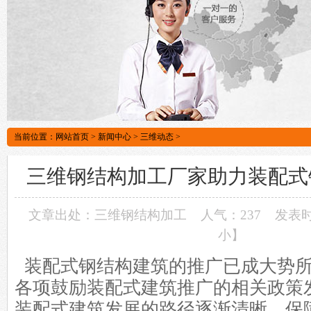
当前位置：
网站首页
>
新闻中心
>
三维动态
>
三维钢结构加工厂家助力装配式
文章出处：三维钢结构加工
人气：237
发表时间
小
】
装配式
钢结构
建筑的推广已成大势
各项鼓励装配式建筑推广的相关政策发
装配式建筑发展的路径逐渐清晰，保