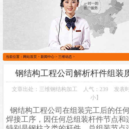
当前位置：
网站首页
>
新闻中心
>
三维动态
>
钢结构工程公司解析杆件组装
文章出处：三维钢结构加工
人气：239
发表时间
小
】
钢结构工程公司
在组装完工后的任
焊接工序，因任何总组装杆件节点和
特别是钢柱之类的杆件，总组装节点